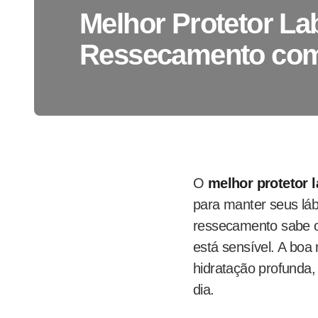
Melhor Protetor La
Ressecamento com
O
melhor protetor l
para manter seus láb
ressecamento sabe o 
está sensível. A boa
hidratação profunda, 
dia.