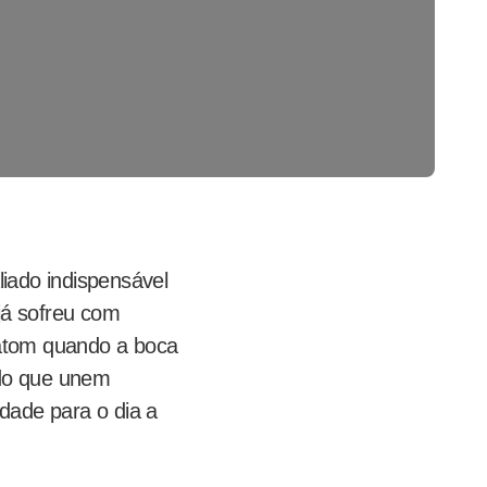
iado indispensável
já sofreu com
batom quando a boca
ado que unem
idade para o dia a